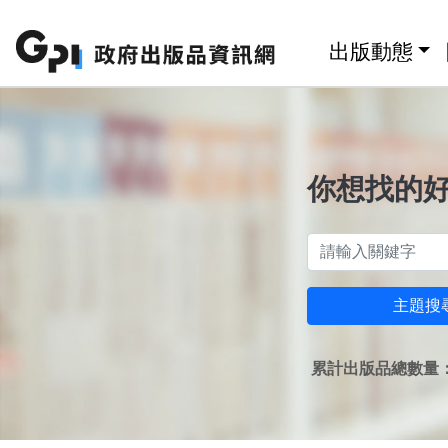
跳至主要內容區塊
:::
出版動態
你想找的
主題搜
累計出版品總數量：1