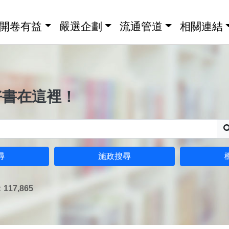
開卷有益
嚴選企劃
流通管道
相關連結
好書在這裡！
尋
施政搜尋
17,865