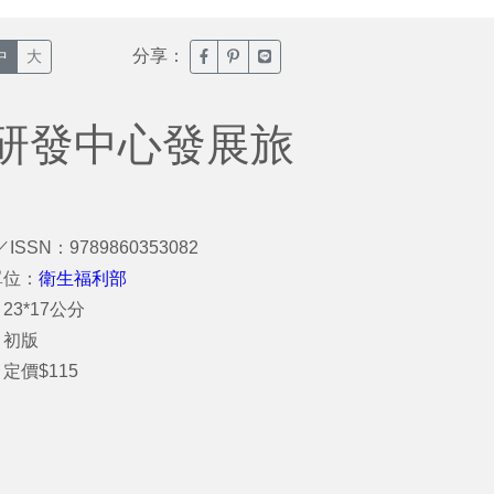
分享：
臉書分享(另開新視窗)
噗浪分享(另開新視窗)
Line分享(另開新視窗)
中
大
研發中心發展旅
／ISSN：9789860353082
單位：
衛生福利部
23*17公分
：初版
定價$115