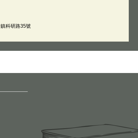
南鎮科研路35號