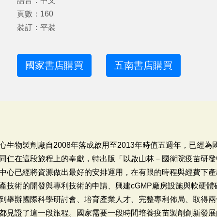
語言：中文
頁數：160
裝訂：平裝
國家書店購買
五南書店購買
生物製劑廠自2008年落成啟用至2013年時值五週年，已經
同仁在這段旅程上的奉獻，特出版「以啟山林－國衛院疫苗研發
中心已經將資源做出最好的安排運用，在有限的時程與經費下產
產技術的開發與專利技術的申請、興建cGMP廠房設施與軟硬體
到舉辦國際科學研討會、培育產業人才、完整專利佈局、取得兩
都見證了這一段旅程。國家需要一段時間培養疫苗製劑創新發展