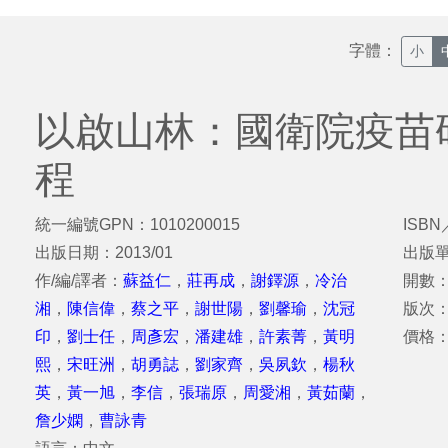
字體：
小
以啟山林：國衛院疫苗
程
統一編號GPN：1010200015
ISBN
出版日期：2013/01
出版
作/編/譯者：
蘇益仁
，
莊再成
，
謝鐸源
，
冷治
開數：
湘
，
陳信偉
，
蔡之平
，
謝世陽
，
劉馨瑜
，
沈冠
版次
印
，
劉士任
，
周彥宏
，
潘建雄
，
許素菁
，
黃明
價格：
熙
，
宋旺洲
，
胡勇誌
，
劉家齊
，
吳夙欽
，
楊秋
英
，
黃一旭
，
李信
，
張瑞原
，
周愛湘
，
黃茹蘭
，
詹少嫻
，
曹詠青