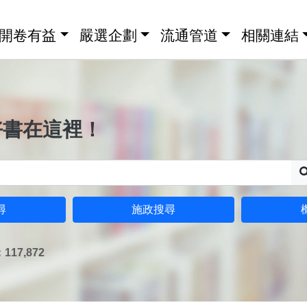
開卷有益
嚴選企劃
流通管道
相關連結
好書在這裡！
尋
施政搜尋
17,872