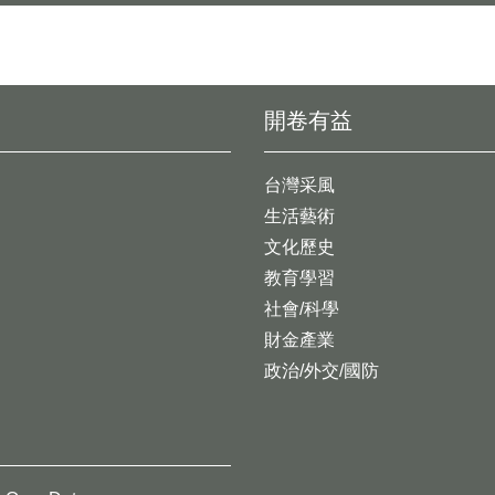
開卷有益
台灣采風
生活藝術
文化歷史
教育學習
社會/科學
財金產業
政治/外交/國防