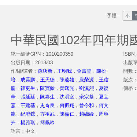
字體：
小
中華民國102年四年期
統一編號GPN：1010200359
ISBN
出版日期：2013/03
出版
作/編/譯者：
孫玦新
，
王明我
，
金壽豐
，
陳松
開數：
培
，
成雲鵬
，
王天德
，
陳遠雄
，
殷榮源
，
王信
版次
龍
，
韓更生
，
陳寶餘
，
黃曙光
，
劉溪烈
，
夏復
價格：
華
，
張延廷
，
陳嘉生
，
沈明室
，
余宗基
，
夏宜
嘉
，
王建基
，
史奇良
，
何振翔
，
曾令和
，
何文
龍
，
紀澄鋐
，
方祖武
，
陳嘉仁
，
趙繼綸
，
周容
卉
，
楊雅琪
，
簡佩吟
語言：中文