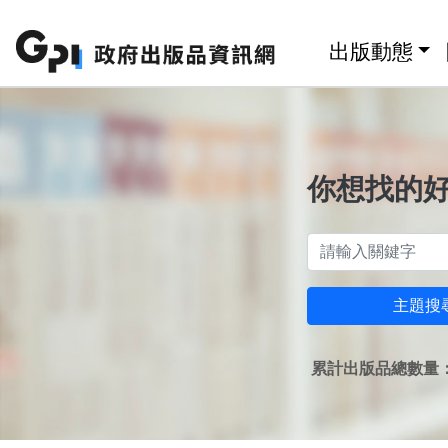
跳至主要內容區塊
:::
出版動態
你想找的
主題搜
累計出版品總數量：1