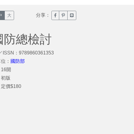
分享：
臉書分享(另開新視窗)
噗浪分享(另開新視窗)
Line分享(另開新視窗)
中
大
國防總檢討
／ISSN：9789860361353
單位：
國防部
16開
：初版
定價$180