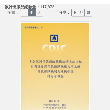
:::
累計出版品總數量：117,872
字體：
分享：
臉書分享(另開新視窗)
噗浪分享(另開新視
Line分享(另
小
中
大