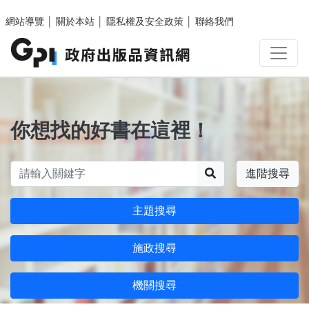
跳至主要內容區塊
網站導覽
│
關於本站
│
隱私權及安全政策
│
聯絡我們
你想找的好書在這裡！
搜尋
進階搜尋
主題搜尋
施政搜尋
機關搜尋