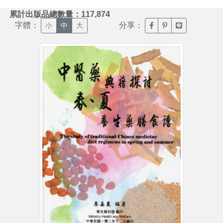
:::
累計出版品總數量：117,874
字體：
分享：
臉書分享(另開新視窗)
噗浪分享(另開新視
Line分享(另
小
中
大