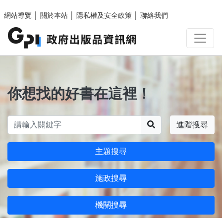
跳至主要內容區塊
網站導覽
│
關於本站
│
隱私權及安全政策
│
聯絡我們
你想找的好書在這裡！
搜尋
進階搜尋
主題搜尋
施政搜尋
機關搜尋