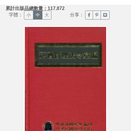
:::
累計出版品總數量：117,872
字體：
分享：
臉書分享(另開新視窗)
噗浪分享(另開新視
Line分享(另
小
中
大