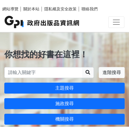
跳至主要內容區塊
網站導覽
│
關於本站
│
隱私權及安全政策
│
聯絡我們
你想找的好書在這裡！
搜尋
進階搜尋
主題搜尋
施政搜尋
機關搜尋