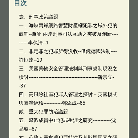
目次
壹、刑事政策議題
一、海峽兩岸網路智慧財產權犯罪之域外犯的
處罰--兼論 兩岸刑事司法互助之突破及創新----
------李傑清--1
二、非定罪之犯罪所得沒收--借鏡德國法制----
許恒達--19
三、我國藥物安全管理法制與刑事規制現況之
檢討------ --------------------------------------靳宗立-
-37
四、高風險社區犯罪人管理之探討－英國模式
與臺灣經驗------------鄭添成--65
貳、重大犯罪防治議題
五、幫派成員中止犯罪生涯之研究------------沈
品璇--87
六、公務人員貪凟犯罪特性及其影響因素之研