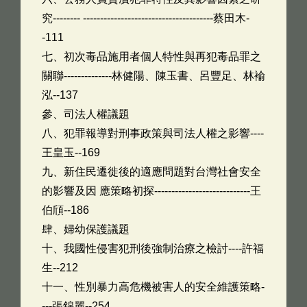
究-------- --------------------------------------蔡田木-
-111
七、初次毒品施用者個人特性與再犯毒品罪之
關聯--------------林健陽、陳玉書、呂豐足、林褕
泓--137
參、司法人權議題
八、犯罪報導對刑事政策與司法人權之影響----
王皇玉--169
九、新住民遷徙後的適應問題對台灣社會安全
的影響及因 應策略初探----------------------------王
伯頎--186
肆、婦幼保護議題
十、我國性侵害犯刑後強制治療之檢討----許福
生--212
十一、性別暴力高危機被害人的安全維護策略-
---張錦麗--254