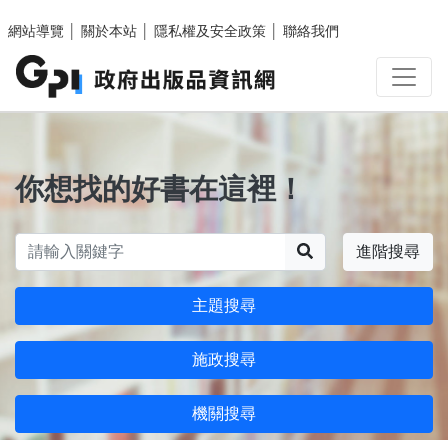
跳至主要內容區塊
網站導覽
│
關於本站
│
隱私權及安全政策
│
聯絡我們
你想找的好書在這裡！
搜尋
進階搜尋
主題搜尋
施政搜尋
機關搜尋