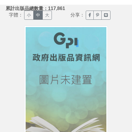
:::
累計出版品總數量：117,861
字體：
分享：
臉書分享(另開新視窗)
噗浪分享(另開新視
Line分享(另
小
中
大