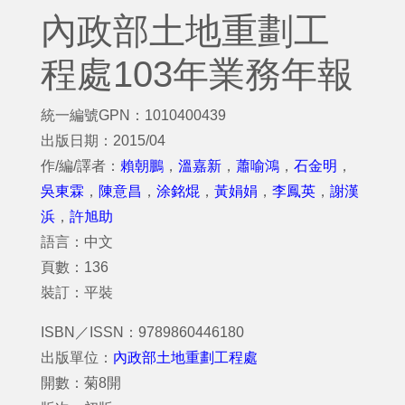
內政部土地重劃工
程處103年業務年報
統一編號GPN：1010400439
出版日期：2015/04
作/編/譯者：
賴朝鵬
，
溫嘉新
，
蕭喻鴻
，
石金明
，
吳東霖
，
陳意昌
，
涂銘焜
，
黃娟娟
，
李鳳英
，
謝漢
浜
，
許旭助
語言：中文
頁數：136
裝訂：平裝
ISBN／ISSN：9789860446180
出版單位：
內政部土地重劃工程處
開數：菊8開