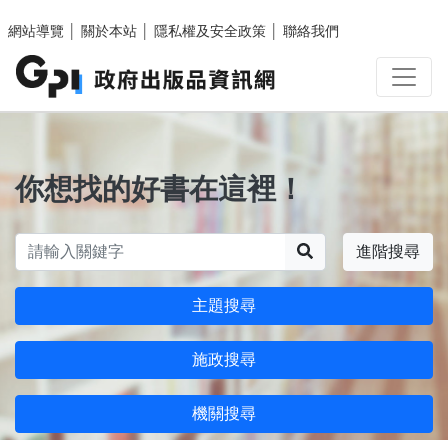
跳至主要內容區塊
網站導覽
│
關於本站
│
隱私權及安全政策
│
聯絡我們
你想找的好書在這裡！
搜尋
進階搜尋
主題搜尋
施政搜尋
機關搜尋