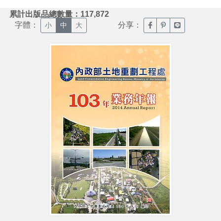
:::
累計出版品總數量：117,872
字體：
分享：
臉書分享(另開新視窗)
噗浪分享(另開新視
Line分享(另
小
中
大