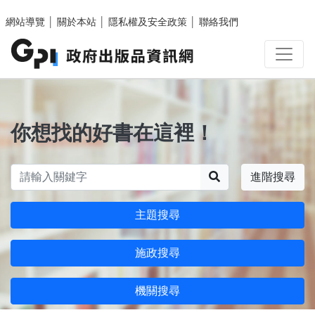
跳至主要內容區塊
網站導覽
│
關於本站
│
隱私權及安全政策
│
聯絡我們
你想找的好書在這裡！
搜尋
進階搜尋
主題搜尋
施政搜尋
機關搜尋