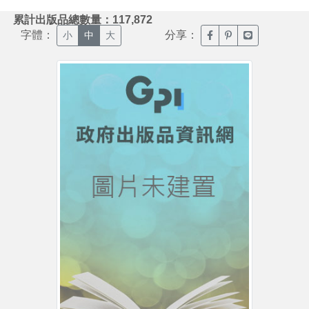
:::
累計出版品總數量：117,872
字體：
分享：
臉書分享(另開新視窗)
噗浪分享(另開新視
Line分享(另
小
中
大