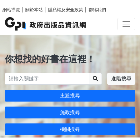
跳至主要內容區塊
網站導覽
│
關於本站
│
隱私權及安全政策
│
聯絡我們
你想找的好書在這裡！
搜尋
進階搜尋
主題搜尋
施政搜尋
機關搜尋