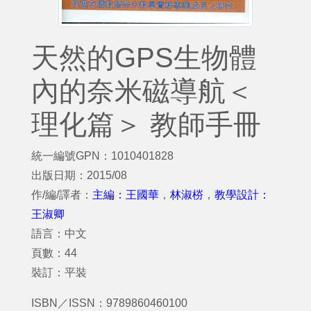
天然的GPS生物體
內的奈米磁導航＜
理化篇＞ 教師手冊
統一編號GPN：1010401828
出版日期：2015/08
作/編/譯者：
主編：王國華
，
林淑梤
，
教學設計：
王淑卿
語言：中文
頁數：44
裝訂：平裝
ISBN／ISSN：9789860460100