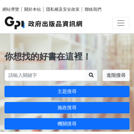
跳至主要內容區塊
網站導覽
│
關於本站
│
隱私權及安全政策
│
聯絡我們
你想找的好書在這裡！
搜尋
進階搜尋
主題搜尋
施政搜尋
機關搜尋