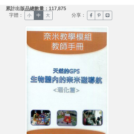
:::
累計出版品總數量：117,875
字體：
分享：
臉書分享(另開新視窗)
噗浪分享(另開新視
Line分享(另
小
中
大