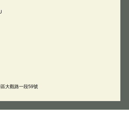
U
橋區大觀路一段59號