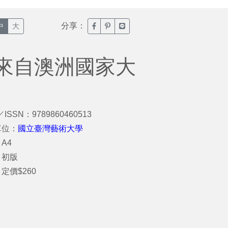
分享：
臉書分享(另開新視窗)
噗浪分享(另開新視窗)
Line分享(另開新視窗)
中
大
來自澳洲國家大
／ISSN：9789860460513
單位：
國立臺灣藝術大學
A4
：初版
定價$260