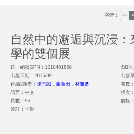
字體：
小
自然中的邂逅與沉浸：
學的雙個展
統一編號GPN：1010401868
ISBN
出版日期：2015/09
出版
作/編/譯者：
陳志誠
，
廖新田
，
林雅卿
開數：
語言：中文
版次
頁數：96
價格：
裝訂：平裝