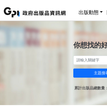
跳至主要內容區塊
:::
出版動態
你想找的
主題搜
累計出版品總數量：1