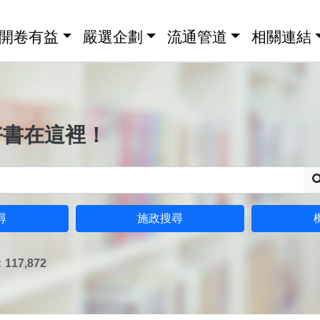
開卷有益
嚴選企劃
流通管道
相關連結
好書在這裡！
尋
施政搜尋
17,872