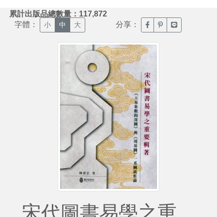
:::
累計出版品總數量：117,872
字體：
分享：
臉書分享(另開新視窗)
噗浪分享(另開新視
Line分享(另
小
中
大
宋代圖書易學之重