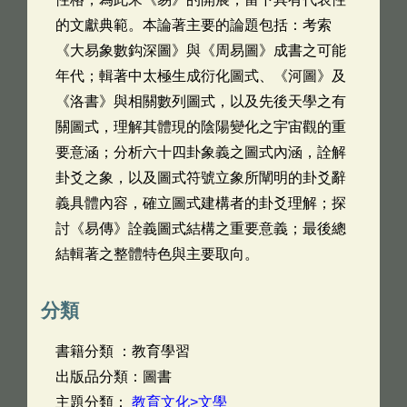
的文獻典範。本論著主要的論題包括：考索
《大易象數鈎深圖》與《周易圖》成書之可能
年代；輯著中太極生成衍化圖式、《河圖》及
《洛書》與相關數列圖式，以及先後天學之有
關圖式，理解其體現的陰陽變化之宇宙觀的重
要意涵；分析六十四卦象義之圖式內涵，詮解
卦爻之象，以及圖式符號立象所闡明的卦爻辭
義具體內容，確立圖式建構者的卦爻理解；探
討《易傳》詮義圖式結構之重要意義；最後總
結輯著之整體特色與主要取向。
分類
書籍分類 ：教育學習
出版品分類：圖書
主題分類：
教育文化>文學