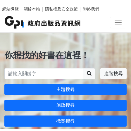
跳至主要內容區塊
網站導覽
│
關於本站
│
隱私權及安全政策
│
聯絡我們
你想找的好書在這裡！
搜尋
進階搜尋
主題搜尋
施政搜尋
機關搜尋