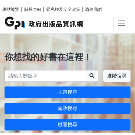
跳至主要內容區塊
網站導覽
│
關於本站
│
隱私權及安全政策
│
聯絡我們
你想找的好書在這裡！
搜尋
進階搜尋
主題搜尋
施政搜尋
機關搜尋