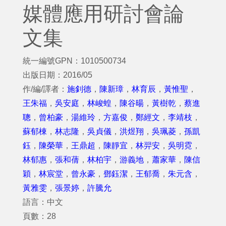
媒體應用研討會論
文集
統一編號GPN：1010500734
出版日期：2016/05
作/編/譯者：
施釗德
，
陳新璋
，
林育辰
，
黃惟聖
，
王朱福
，
吳安庭
，
林峻蝗
，
陳谷暘
，
黃樹乾
，
蔡進
聰
，
曾柏豪
，
湯維玲
，
方嘉俊
，
鄭經文
，
李靖枝
，
蘇郁棟
，
林志隆
，
吳貞儀
，
洪煜翔
，
吳珮菱
，
孫凱
鈺
，
陳榮華
，
王鼎超
，
陳靜宜
，
林羿安
，
吳明霓
，
林郁惠
，
張和蒨
，
林柏宇
，
游義地
，
蕭家華
，
陳信
穎
，
林宸堂
，
曾永豪
，
鄧鈺潔
，
王郁喬
，
朱元含
，
黃雅雯
，
張景婷
，
許騰允
語言：中文
頁數：28