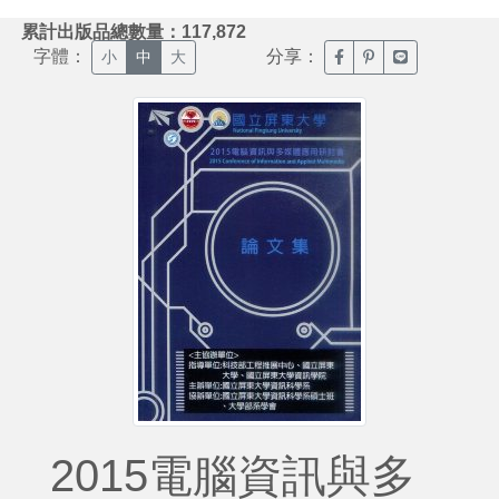
:::
累計出版品總數量：117,872
字體：
分享：
臉書分享(另開新視窗)
噗浪分享(另開新視
Line分享(另
小
中
大
2015電腦資訊與多