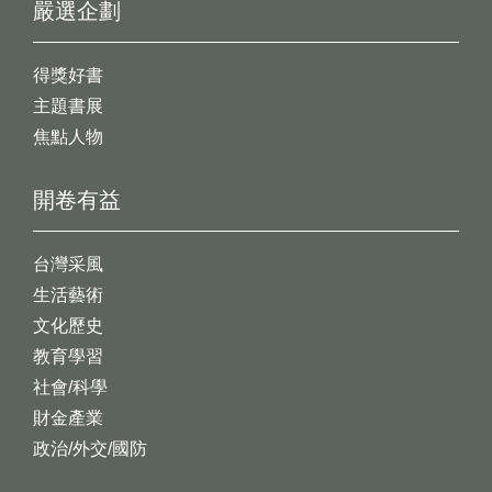
嚴選企劃
得獎好書
主題書展
焦點人物
開卷有益
台灣采風
生活藝術
文化歷史
教育學習
社會/科學
財金產業
政治/外交/國防