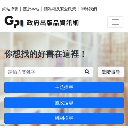
跳至主要內容區塊
網站導覽
│
關於本站
│
隱私權及安全政策
│
聯絡我們
你想找的好書在這裡！
搜尋
進階搜尋
主題搜尋
施政搜尋
機關搜尋