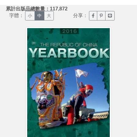
:::
累計出版品總數量：117,872
字體：
分享：
臉書分享(另開新視窗)
噗浪分享(另開新視
Line分享(另
小
中
大