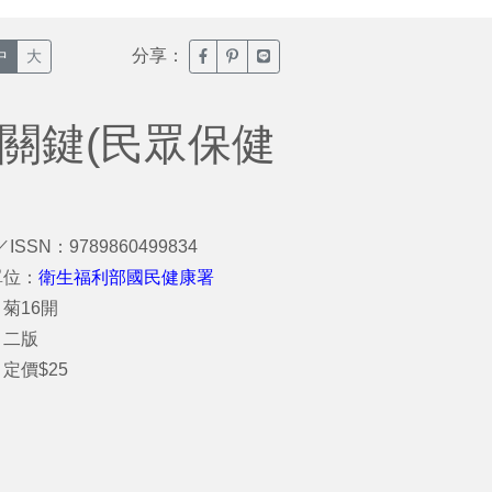
分享：
臉書分享(另開新視窗)
噗浪分享(另開新視窗)
Line分享(另開新視窗)
中
大
關鍵(民眾保健
／ISSN：9789860499834
單位：
衛生福利部國民健康署
菊16開
：二版
定價$25