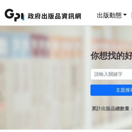
跳至主要內容區塊
:::
出版動態
你想找的
主題搜
累計出版品總數量：1