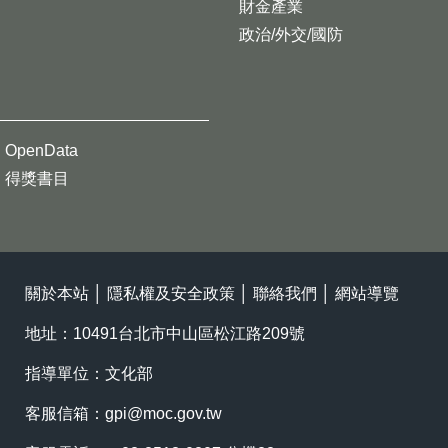
財金產業
政治/外交/國防
OpenData
得獎書目
關於本站
│
隱私權及安全政策
│
聯絡我們
│
網站導覽
地址：10491台北市中山區松江路209號
指導單位：文化部
客服信箱：
gpi@moc.gov.tw