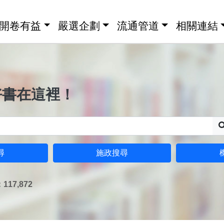
開卷有益
嚴選企劃
流通管道
相關連結
好書在這裡！
尋
施政搜尋
17,872