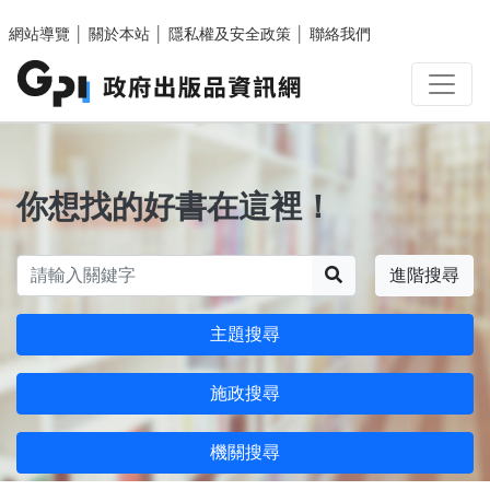
跳至主要內容區塊
網站導覽
│
關於本站
│
隱私權及安全政策
│
聯絡我們
你想找的好書在這裡！
搜尋
進階搜尋
主題搜尋
施政搜尋
機關搜尋