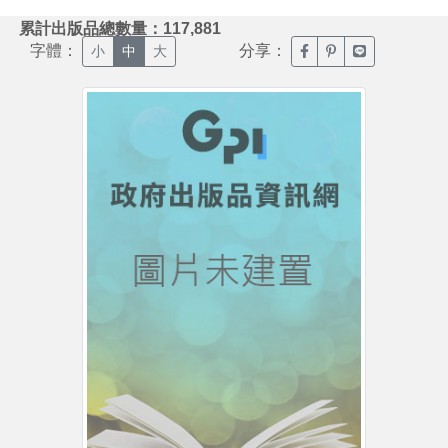
:::
累計出版品總數量：117,881
字體：
分享：
臉書分享(另開新視窗)
噗浪分享(另開新視
Line分享(另
小
中
大