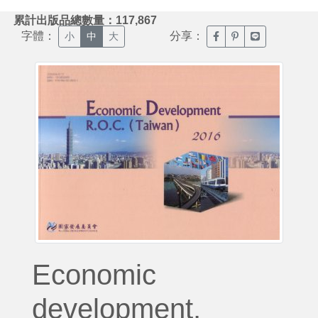
:::
累計出版品總數量：117,867
字體：
分享：
臉書分享(另開新視窗)
噗浪分享(另開新視
Line分享(另
小
中
大
Economic
development,