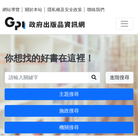
跳至主要內容區塊
網站導覽
│
關於本站
│
隱私權及安全政策
│
聯絡我們
你想找的好書在這裡！
搜尋
進階搜尋
主題搜尋
施政搜尋
機關搜尋