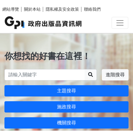
跳至主要內容區塊
網站導覽
│
關於本站
│
隱私權及安全政策
│
聯絡我們
你想找的好書在這裡！
搜尋
進階搜尋
主題搜尋
施政搜尋
機關搜尋