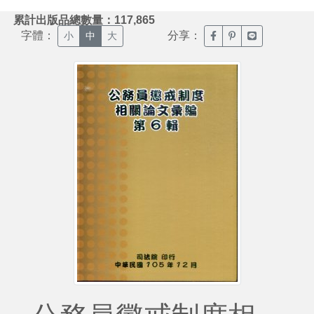
:::
累計出版品總數量：117,865
字體：
分享：
臉書分享(另開新視窗)
噗浪分享(另開新視
Line分享(另
小
中
大