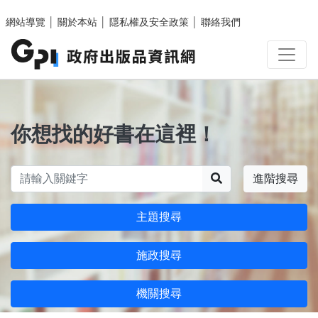
跳至主要內容區塊
網站導覽
│
關於本站
│
隱私權及安全政策
│
聯絡我們
你想找的好書在這裡！
搜尋
進階搜尋
主題搜尋
施政搜尋
機關搜尋