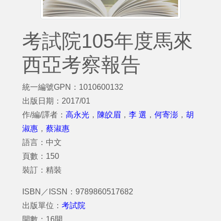
考試院105年度馬來
西亞考察報告
統一編號GPN：1010600132
出版日期：2017/01
作/編/譯者：
高永光
，
陳皎眉
，
李 選
，
何寄澎
，
胡
淑惠
，
蔡淑惠
語言：中文
頁數：150
裝訂：精裝
ISBN／ISSN：9789860517682
出版單位：
考試院
開數：16開