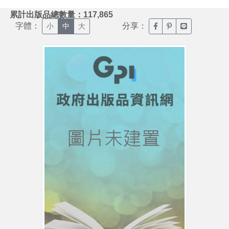
:::
累計出版品總數量：117,865
字體：
分享：
臉書分享(另開新視窗)
噗浪分享(另開新視
Line分享(另
小
中
大