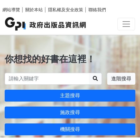
跳至主要內容區塊
網站導覽
│
關於本站
│
隱私權及安全政策
│
聯絡我們
你想找的好書在這裡！
搜尋
進階搜尋
主題搜尋
施政搜尋
機關搜尋