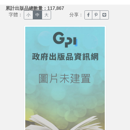
:::
累計出版品總數量：117,867
字體：
分享：
臉書分享(另開新視窗)
噗浪分享(另開新視
Line分享(另
小
中
大