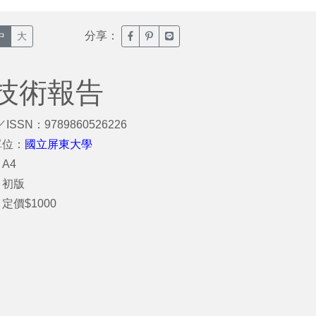
分享：
臉書分享(另開新視窗)
噗浪分享(另開新視窗)
Line分享(另開新視窗)
中
大
技術報告
／ISSN：9789860526226
單位：
國立屏東大學
A4
：初版
定價$1000