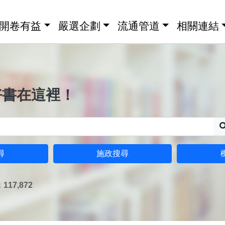
開卷有益
嚴選企劃
流通管道
相關連結
好書在這裡！
尋
施政搜尋
17,872