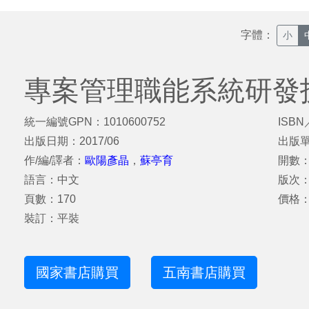
字體：
小
專案管理職能系統研發
統一編號GPN：1010600752
ISBN
出版日期：2017/06
出版
作/編/譯者：
歐陽彥晶
，
蘇亭育
開數：
語言：中文
版次
頁數：170
價格：
裝訂：平裝
國家書店購買
五南書店購買