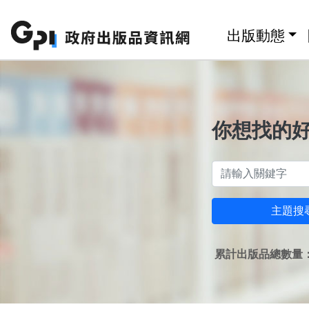
跳至主要內容區塊
:::
出版動態
你想找的
主題搜
累計出版品總數量：1