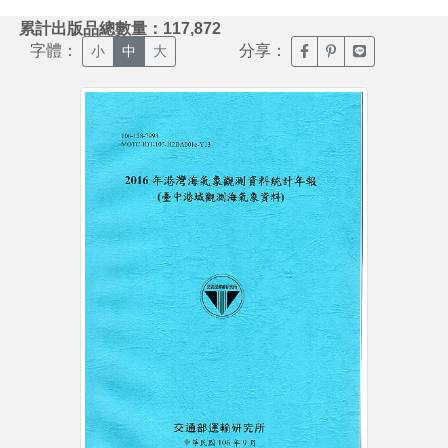
:::
累計出版品總數量：117,872
字體：
分享：
臉書分享(另開新視窗)
噗浪分享(另開新視
Line分享(另
小
中
大