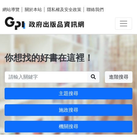
跳至主要內容區塊
網站導覽
│
關於本站
│
隱私權及安全政策
│
聯絡我們
你想找的好書在這裡！
搜尋
進階搜尋
主題搜尋
施政搜尋
機關搜尋