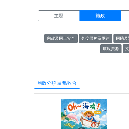
施政搜尋結果頁面
:::
主題
施政
內政及國土安全
外交僑務及兩岸
國防及
環境資源
施政分類 展開/收合