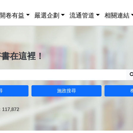
開卷有益
嚴選企劃
流通管道
相關連結
好書在這裡！
尋
施政搜尋
17,872