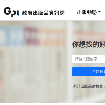
跳至主要內容區塊
:::
出版動態
你想找的
主題搜
累計出版品總數量：1