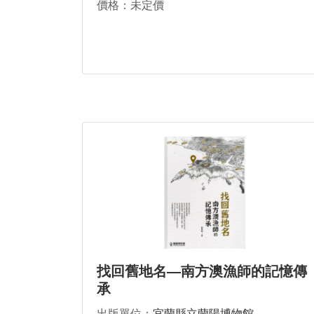
價格：未定價
找回舊地名—南方澳漁師的記憶傳
承
出版單位：
宜蘭縣立蘭陽博物館