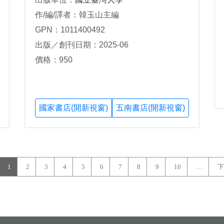
作/編/譯者：韓玉山主編
GPN：1011400492
出版／創刊日期：2025-06
價格：950
國家書店(開新視窗)
五南書店(開新視窗)
1
2
3
4
5
6
7
8
9
10
…
下