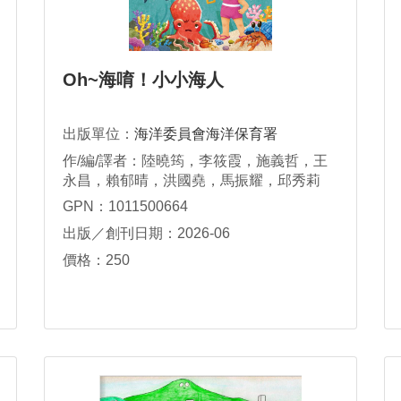
Oh~海唷！小小海人
出版單位：
海洋委員會海洋保育署
作/編/譯者：陸曉筠，李筱霞，施義哲，王
永昌，賴郁晴，洪國堯，馬振耀，邱秀莉
GPN：1011500664
出版／創刊日期：2026-06
價格：250