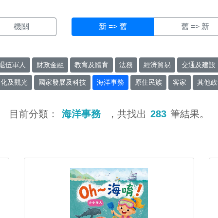
機關
新 => 舊
舊 => 新
退伍軍人
財政金融
教育及體育
法務
經濟貿易
交通及建設
文化及觀光
國家發展及科技
海洋事務
原住民族
客家
其他政
目前分類：
海洋事務
，共找出
283
筆結果。