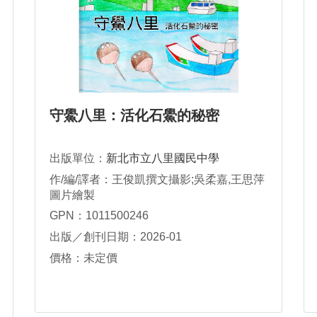
守鱟八里：活化石鱟的秘密
出版單位：
新北市立八里國民中學
作/編/譯者：王俊凱撰文攝影;吳柔嘉,王思萍
圖片繪製
GPN：1011500246
出版／創刊日期：2026-01
價格：未定價