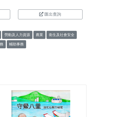
匯出查詢
勞動及人力資源
農業
衛生及社會安全
務
輔助事務