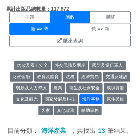
施政搜尋結果頁面
:::
累計出版品總數量：117,872
主題
施政
機關
新 => 舊
舊 => 新
匯出查詢
內政及國土安全
外交僑務及兩岸
國防及退伍軍人
財政金融
教育及體育
法務
經濟貿易
交通及建設
勞動及人力資源
農業
衛生及社會安全
環境資源
文化及觀光
國家發展及科技
海洋事務
原住民族
客家
其他政務
輔助事務
目前分類：
海洋產業
，共找出
13
筆結果。