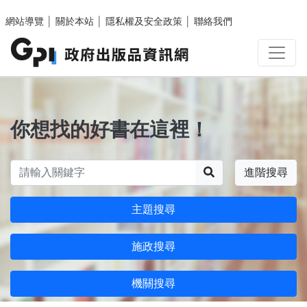
跳至主要內容區塊
網站導覽
│
關於本站
│
隱私權及安全政策
│
聯絡我們
你想找的好書在這裡！
搜尋
進階搜尋
主題搜尋
施政搜尋
機關搜尋