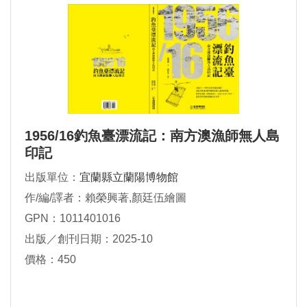
1956/16釣魚臺漂流記：南方澳漁師無人島
印記
出版單位：
宜蘭縣立蘭陽博物館
作/編/譯者：賴榮興著,顏廷伍繪圖
GPN：1011401016
出版／創刊日期：2025-10
價格：450