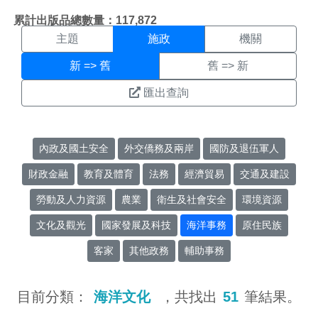
施政搜尋結果頁面
:::
累計出版品總數量：117,872
主題
施政
機關
新 => 舊
舊 => 新
匯出查詢
內政及國土安全
外交僑務及兩岸
國防及退伍軍人
財政金融
教育及體育
法務
經濟貿易
交通及建設
勞動及人力資源
農業
衛生及社會安全
環境資源
文化及觀光
國家發展及科技
海洋事務
原住民族
客家
其他政務
輔助事務
目前分類：
海洋文化
，共找出
51
筆結果。