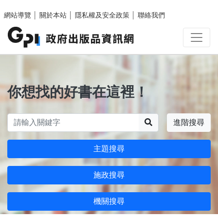
跳至主要內容區塊
網站導覽
│
關於本站
│
隱私權及安全政策
│
聯絡我們
你想找的好書在這裡！
搜尋
進階搜尋
主題搜尋
施政搜尋
機關搜尋