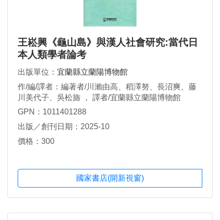
王崧興《龜山島》與漢人社會研究:當代日
本人類學者論考
出版單位：
宜蘭縣立蘭陽博物館
作/編/譯者：編著者/川瀨由高、稻澤努、長沼爽、藤
川美代子、吳松旆 ， 譯者/宜蘭縣立蘭陽博物館
GPN：1011401288
出版／創刊日期：2025-10
價格：300
國家書店(開新視窗)