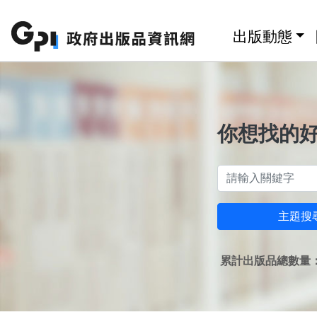
跳至主要內容區塊
:::
出版動態
你想找的
主題搜
累計出版品總數量：1