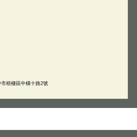
台中市梧棲區中橫十路2號