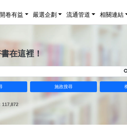
開卷有益
嚴選企劃
流通管道
相關連結
好書在這裡！
尋
施政搜尋
17,872