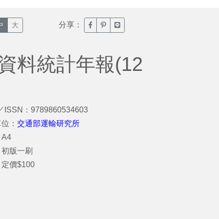
分享：
臉書分享(另開新視窗)
噗浪分享(另開新視窗)
Line分享(另開新視窗)
中
大
資料統計年報(12
／ISSN：9789860534603
單位：
交通部運輸研究所
A4
：初版一刷
定價$100