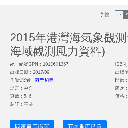
字體：
小
2015年港灣海氣象觀測
海域觀測風力資料)
統一編號GPN：1010601367
ISBN
出版日期：2017/09
出版
作/編/譯者：
蘇青和等
開數：
語言：中文
版次
頁數：546
價格：
裝訂：平裝
國家書店購買
五南書店購買