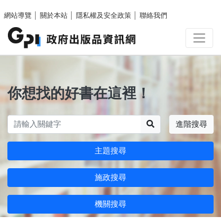
跳至主要內容區塊
網站導覽
│
關於本站
│
隱私權及安全政策
│
聯絡我們
你想找的好書在這裡！
搜尋
進階搜尋
主題搜尋
施政搜尋
機關搜尋