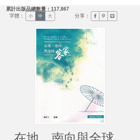
:::
累計出版品總數量：117,867
字體：
分享：
臉書分享(另開新視窗)
噗浪分享(另開新視
Line分享(另
小
中
大
在地、南向與全球