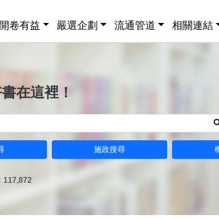
開卷有益
嚴選企劃
流通管道
相關連結
好書在這裡！
尋
施政搜尋
17,872