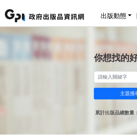
跳至主要內容區塊
:::
出版動態
你想找的
主題搜
累計出版品總數量：1