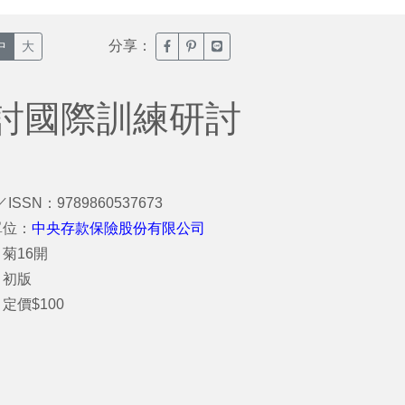
分享：
臉書分享(另開新視窗)
噗浪分享(另開新視窗)
Line分享(另開新視窗)
中
大
討國際訓練研討
／ISSN：9789860537673
單位：
中央存款保險股份有限公司
菊16開
：初版
定價$100