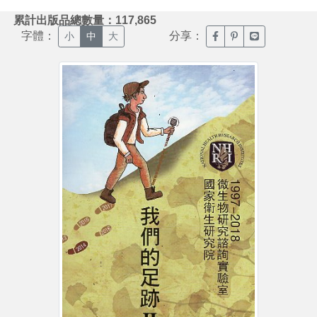
:::
累計出版品總數量：117,865
字體：
分享：
臉書分享(另開新視窗)
噗浪分享(另開新視
Line分享(另
小
中
大