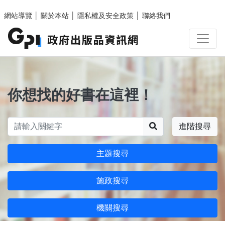
跳至主要內容區塊
網站導覽
│
關於本站
│
隱私權及安全政策
│
聯絡我們
你想找的好書在這裡！
搜尋
進階搜尋
主題搜尋
施政搜尋
機關搜尋