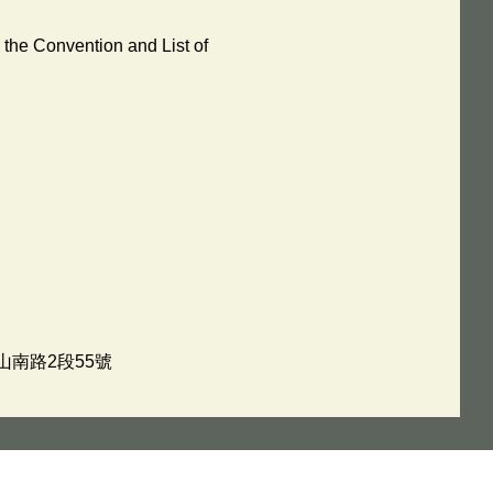
 the Convention and List of
山南路2段55號