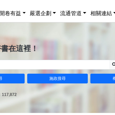
開卷有益
嚴選企劃
流通管道
相關連結
好書在這裡！
尋
施政搜尋
17,872