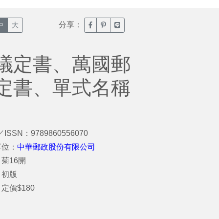
分享：
臉書分享(另開新視窗)
噗浪分享(另開新視窗)
Line分享(另開新視窗)
中
大
議定書、萬國郵
定書、單式名稱
／ISSN：9789860556070
單位：
中華郵政股份有限公司
菊16開
：初版
定價$180