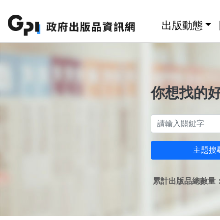
跳至主要內容區塊
:::
出版動態
你想找的
主題搜
累計出版品總數量：1