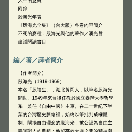
人生的意義
附錄
殷海光年表
《殷海光全集》（台大版）各卷內容簡介
不死的麥種：殷海光與他的著作／潘光哲
建議閱讀書目
編／著／譯者簡介
【作者簡介】
殷海光（1919-1969）
本名「殷福生」，湖北黃岡人，以筆名殷海光
聞世。1949年來台後任教於國立臺灣大學哲學
系，兼任《自由中國》主筆。在二十世紀下半
葉的台灣歷史脈絡裡，始終以筆批判威權體
制、闡揚自由理念的殷海光，被公認為自由主
義知識人的典範；他留存於天壤之間的精神與