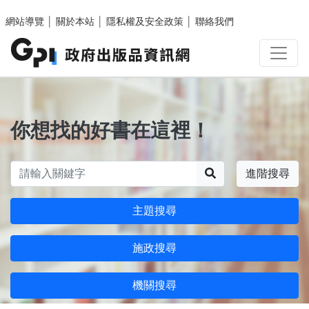
跳至主要內容區塊
網站導覽
│
關於本站
│
隱私權及安全政策
│
聯絡我們
你想找的好書在這裡！
搜尋
進階搜尋
主題搜尋
施政搜尋
機關搜尋