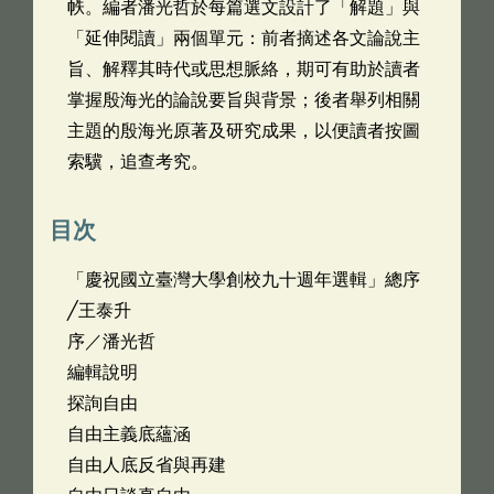
帙。編者潘光哲於每篇選文設計了「解題」與
「延伸閱讀」兩個單元：前者摘述各文論說主
旨、解釋其時代或思想脈絡，期可有助於讀者
掌握殷海光的論說要旨與背景；後者舉列相關
主題的殷海光原著及研究成果，以便讀者按圖
索驥，追查考究。
目次
「慶祝國立臺灣大學創校九十週年選輯」總序
╱王泰升
序／潘光哲
編輯說明
探詢自由
自由主義底蘊涵
自由人底反省與再建