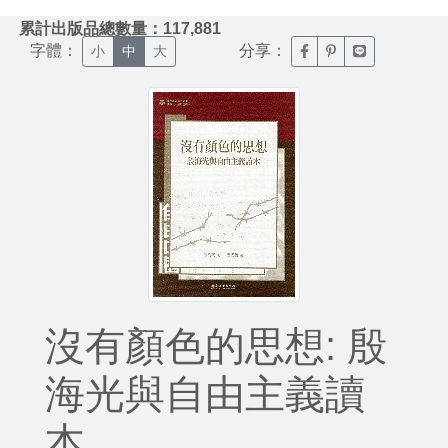
:::
累計出版品總數量：117,881
字體：
分享：
臉書分享(另開新視窗)
噗浪分享(另開新視
Line分享(另
小
中
大
沒有顏色的思想: 殷
海光與自由主義讀
本