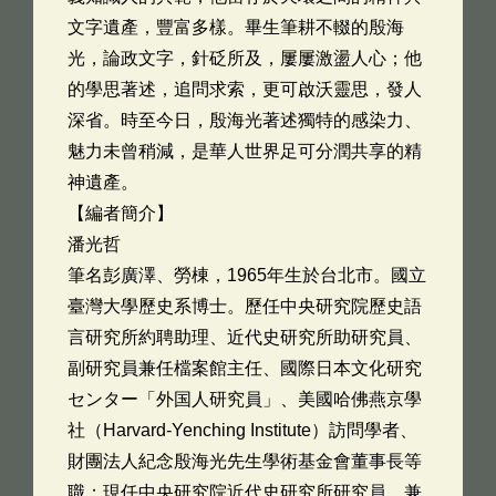
文字遺產，豐富多樣。畢生筆耕不輟的殷海
光，論政文字，針砭所及，屢屢激盪人心；他
的學思著述，追問求索，更可啟沃靈思，發人
深省。時至今日，殷海光著述獨特的感染力、
魅力未曾稍減，是華人世界足可分潤共享的精
神遺產。
【編者簡介】
潘光哲
筆名彭廣澤、勞棟，1965年生於台北市。國立
臺灣大學歷史系博士。歷任中央研究院歷史語
言研究所約聘助理、近代史研究所助研究員、
副研究員兼任檔案館主任、國際日本文化研究
センター「外国人研究員」、美國哈佛燕京學
社（Harvard-Yenching Institute）訪問學者、
財團法人紀念殷海光先生學術基金會董事長等
職；現任中央研究院近代史研究所研究員，兼