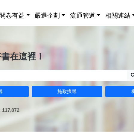
開卷有益
嚴選企劃
流通管道
相關連結
好書在這裡！
尋
施政搜尋
17,872