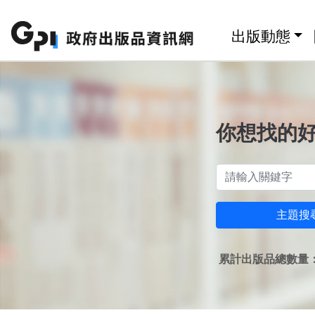
跳至主要內容區塊
:::
出版動態
你想找的
主題搜
累計出版品總數量：1