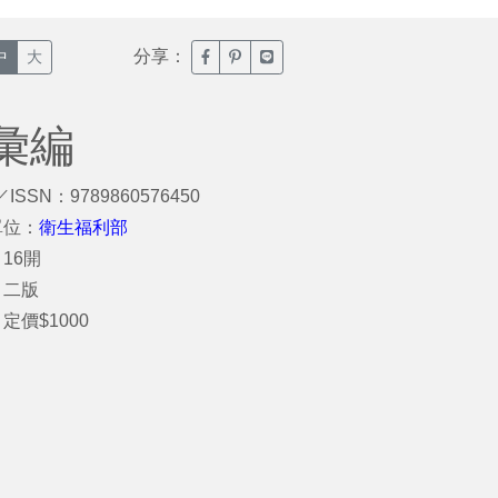
分享：
臉書分享(另開新視窗)
噗浪分享(另開新視窗)
Line分享(另開新視窗)
中
大
彙編
／ISSN：9789860576450
單位：
衛生福利部
16開
：二版
定價$1000