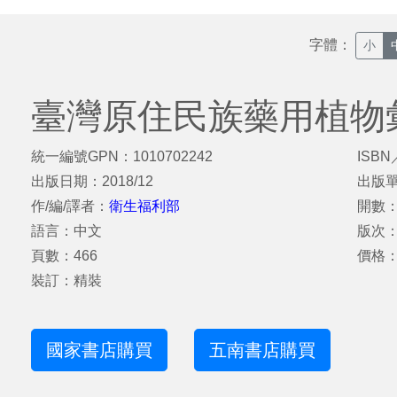
字體：
小
臺灣原住民族藥用植物
統一編號GPN：1010702242
ISBN
出版日期：2018/12
出版
作/編/譯者：
衛生福利部
開數：
語言：中文
版次
頁數：466
價格：
裝訂：精裝
國家書店購買
五南書店購買