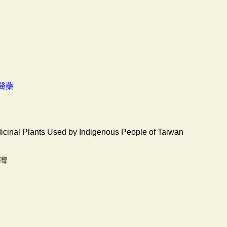
醫藥
inal Plants Used by Indigenous People of Taiwan
灣