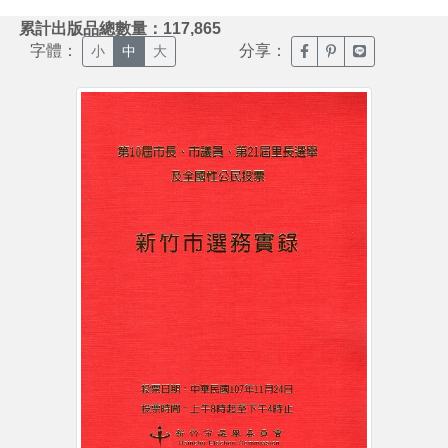
:::
累計出版品總數量：117,865
字體：
分享：
臉書分享(另開新視窗)
噗浪分享(另開新視
Line分享(另
小
中
大