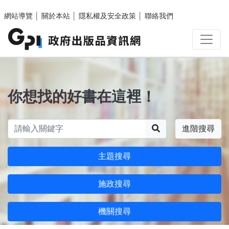
跳至主要內容區塊
網站導覽
│
關於本站
│
隱私權及安全政策
│
聯絡我們
你想找的好書在這裡！
搜尋
進階搜尋
主題搜尋
施政搜尋
機關搜尋