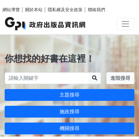
跳至主要內容區塊
網站導覽
│
關於本站
│
隱私權及安全政策
│
聯絡我們
你想找的好書在這裡！
搜尋
進階搜尋
主題搜尋
施政搜尋
機關搜尋