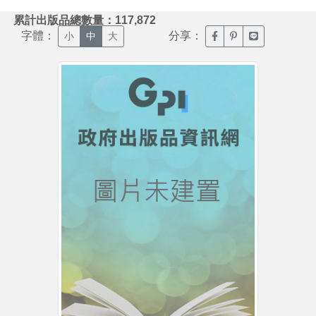
:::
累計出版品總數量：117,872
字體：
分享：
臉書分享(另開新視窗)
噗浪分享(另開新視
Line分享(另
小
中
大