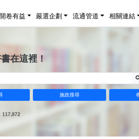
開卷有益
嚴選企劃
流通管道
相關連結
好書在這裡！
尋
施政搜尋
17,872