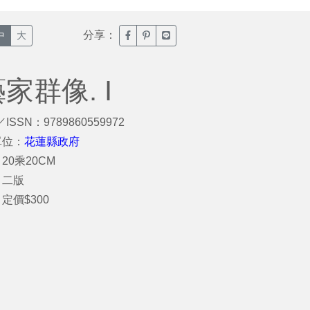
分享：
臉書分享(另開新視窗)
噗浪分享(另開新視窗)
Line分享(另開新視窗)
中
大
家群像. I
／ISSN：9789860559972
單位：
花蓮縣政府
20乘20CM
：二版
定價$300