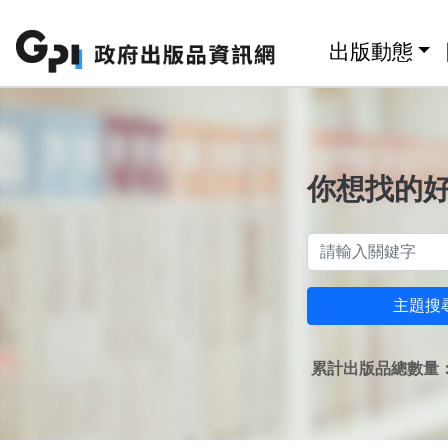
跳至主要內容區塊
:::
出版動態
你想找的
主題搜
累計出版品總數量：1