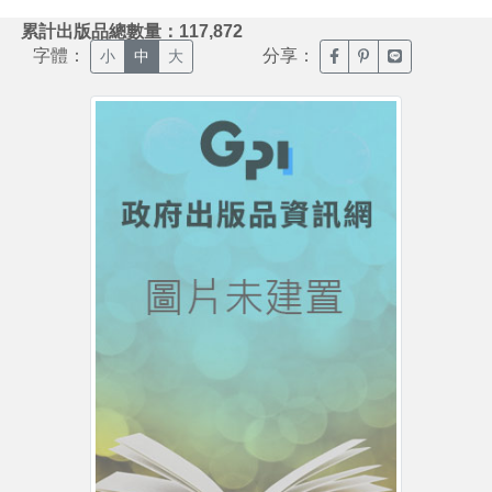
:::
累計出版品總數量：117,872
字體：
分享：
臉書分享(另開新視窗)
噗浪分享(另開新視
Line分享(另
小
中
大