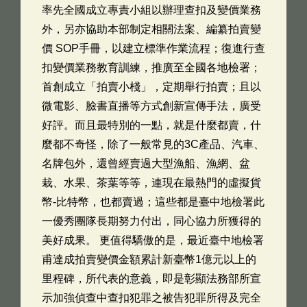
率先全國成立專責小組以辦理查扣及變價業務
外，另亦協助本部制定相關法案、編纂拍賣變
價 SOP手冊，以建立標準作業流程；復進行查
扣變價業務教育訓練，推廣至全國各地檢署；
首創成立「拍賣小棧」，定期舉行拍賣；且以
微電影、臉書直播等方式創新宣傳手法，廣受
好評。而且最特別的一點，就是什麼都賣，什
麼都不奇怪，除了一般常見的3C產品、汽車、
名牌包外，還曾經賣過大型漁船、漁網、盆
栽、水果、茶葉等等，連現在最熱門的虛擬貨
幣-比特幣，也都賣過；這些都是臺中地檢署此
一優秀團隊長期努力付出，同心協力所獲得的
美好成果。 更值得驕傲的是，最近臺中地檢署
甫達成拍賣變價金額累計新臺幣1億元以上的
里程碑，所代表的意義，即是彰顯法務部所宣
示加強偵查中查扣犯罪之被告犯罪所得及完全