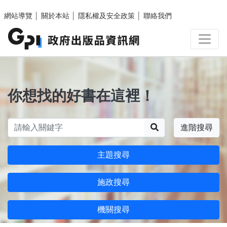
跳至主要內容區塊
網站導覽
│
關於本站
│
隱私權及安全政策
│
聯絡我們
你想找的好書在這裡！
搜尋
進階搜尋
主題搜尋
施政搜尋
機關搜尋