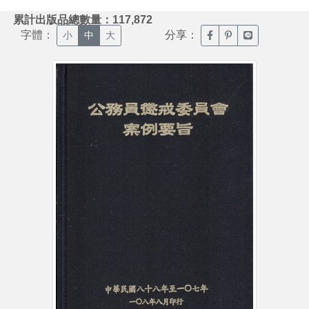
:::
累計出版品總數量：117,872
字體：
分享：
臉書分享(另開新視窗)
噗浪分享(另開新視
Line分享(另
小
中
大