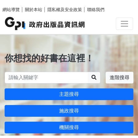
跳至主要內容區塊
網站導覽
│
關於本站
│
隱私權及安全政策
│
聯絡我們
你想找的好書在這裡！
搜尋
進階搜尋
主題搜尋
施政搜尋
機關搜尋