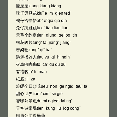
慶慶慶kiang kiang kiang
球仔毋見忒kiuˇ eˋ mˇ gien tedˋ
鴨仔恰恰恰abˋ eˇqia qia qia
兔仔跳跳跳tu eˋ tiau tiau tiau
天弓个約定tienˊ giungˊ ge iogˋ tin
桐花靚靚tungˇ faˊ jiangˊ jiangˊ
舂粢粑zungˊ qiˇ baˊ
跳舞機器人tiau vuˋ giˊ hi nginˇ
火車嘟嘟嘟foˋ caˊ du du du
有禮貌iuˊ liˊ mau
紙遮ziiˋ zaˊ
燒暖个日頭花seuˊ nonˊ ge ngidˋ teuˇ faˊ
甜心世界tiamˇ ximˊ sii gie
嘟咪熱帶魚du mi ngied dai ngˇ
天空遊樂場tienˊ kungˊ iuˇ log congˇ
忠勇公同義民爺