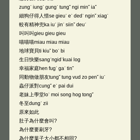
zungˊ iungˋ gungˊ tungˇ ngi minˇ iaˇ
細狗仔得人惜se gieuˋ eˋ dedˋ nginˇ xiagˋ
較有精神兜ka iuˊ jinˊ siinˇ deuˊ
叫叫叫gieu gieu gieu
喵喵喵miau miau miau
地球寶貝ti kiuˇ boˋ bi
生日快樂sangˊngidˋkuai log
幸福家庭hen fugˋ gaˊ tinˇ
同動物做朋友tungˇ tung vud zo penˇ iuˊ
蟲仔派對cungˇ eˋ pai dui
老妹上學堂loˋ moi song hog tongˇ
冬至dungˊ zii
原來如此
肚子為什麼會叫?
為什麼要刷牙?
為什麼葉子大小都不相同?