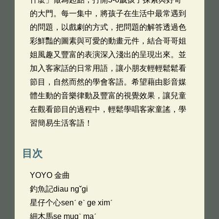
的大門。每一集中，將孩子在生活中最常遇到
的問題，以戲劇的方式，把問題的解答透過色
彩鮮豔的圖素與可愛的動畫元件，結合哥哥姐
姐風趣又豐富的表演深入淺出的呈現出來。並
加入客家話的日常用語，讓小朋友輕輕鬆鬆看
節目，自然而然的學會客語。希望藉由影音媒
體生動的音樂律動及豐富的視覺效果，讓兒童
在觀看節目的過程中，輕鬆學唱客家童謠，學
習簡易生活客語！
目次
YOYO 金曲
釣魚記diau ngˇgi
星仔个心senˊ eˋ ge ximˊ
細木馬se mugˋ maˊ