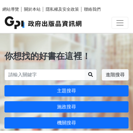
跳至主要內容區塊
網站導覽
│
關於本站
│
隱私權及安全政策
│
聯絡我們
你想找的好書在這裡！
搜尋
進階搜尋
主題搜尋
施政搜尋
機關搜尋