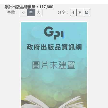
:::
累計出版品總數量：117,860
字體：
分享：
臉書分享(另開新視窗)
噗浪分享(另開新視
Line分享(另
小
中
大