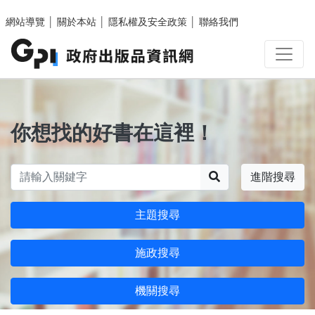
跳至主要內容區塊
網站導覽
│
關於本站
│
隱私權及安全政策
│
聯絡我們
你想找的好書在這裡！
搜尋
進階搜尋
主題搜尋
施政搜尋
機關搜尋