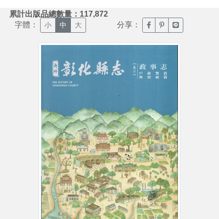
:::
累計出版品總數量：117,872
字體：
分享：
臉書分享(另開新視窗)
噗浪分享(另開新視
Line分享(另
小
中
大