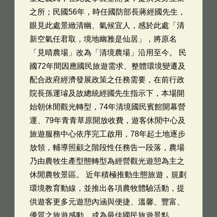
之所；民國56年，時任國防部長蔣經國先生，
眼見此處景緻清幽、氣候宜人，感於此處「清
新空氣任君取，境地幽雅是仙居」，將原名
「見晴農場」改為「清境農場」沿用至今。 民
國72年間因應國民旅遊需求、整體環境變遷及
配合政府經濟發展政策之任務需要，在前行政
院長孫運璿及故總統經國先生指示下，本場開
始朝休閒觀光轉型，74年清境國民賓館開幕營
運、79年青青草原開放收費，遊客休閒中心及
旅遊服務中心依序完工啟用，78年起土地逐步
放領，輔導照顧之階段性任務告一段落，農場
乃由農牧生產型態轉型為經營觀光遊憩為主之
休閒農牧景區。 近年積極推動生態旅遊，規劃
環境教育動線，並推出各項農牧體驗活動，提
供遊客更多元遊憩內涵與便捷、溫馨、豐富、
優質之旅遊感動，成為最佳國民旅遊景點。