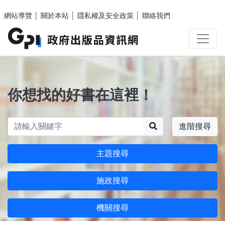
跳至主要內容區塊
網站導覽
│
關於本站
│
隱私權及安全政策
│
聯絡我們
你想找的好書在這裡！
搜尋
進階搜尋
主題搜尋
施政搜尋
機關搜尋