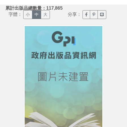
:::
累計出版品總數量：117,865
字體：
分享：
臉書分享(另開新視窗)
噗浪分享(另開新視
Line分享(另
小
中
大