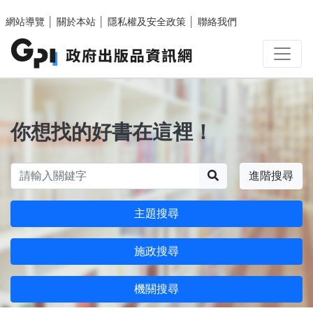
跳至主要內容區塊
網站導覽
│
關於本站
│
隱私權及安全政策
│
聯絡我們
你想找的好書在這裡！
搜尋
進階搜尋
主題搜尋
施政搜尋
機關搜尋