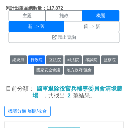
機關搜尋結果頁面
:::
累計出版品總數量：117,872
主題
施政
機關
新 => 舊
舊 => 新
匯出查詢
總統府
行政院
立法院
司法院
考試院
監察院
國家安全會議
地方政府/議會
目前分類：
國軍退除役官兵輔導委員會清境農
場
，共找出
2
筆結果。
機關分類 展開/收合