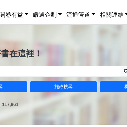
開卷有益
嚴選企劃
流通管道
相關連結
好書在這裡！
尋
施政搜尋
17,861