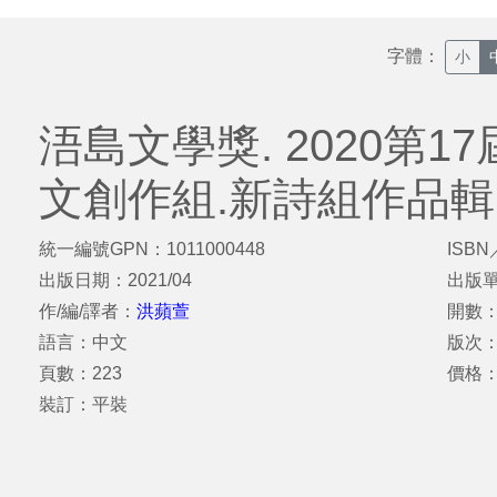
字體：
小
浯島文學獎. 2020第17
文創作組.新詩組作品輯
統一編號GPN：1011000448
ISBN
出版日期：2021/04
出版
作/編/譯者：
洪蘋萱
開數：
語言：中文
版次
頁數：223
價格：
裝訂：平裝