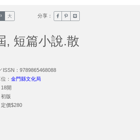
分享：
臉書分享(另開新視窗)
噗浪分享(另開新視窗)
Line分享(另開新視窗)
中
大
屆, 短篇小說.散
／ISSN：9789865468088
單位：
金門縣文化局
18開
：初版
定價$280