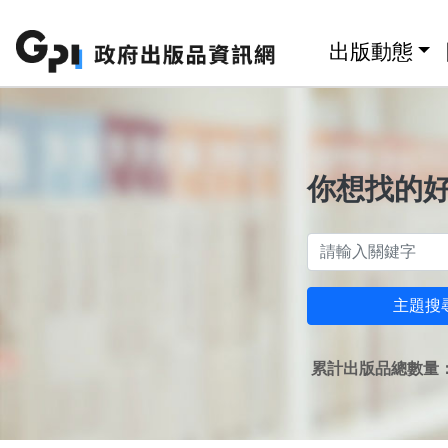
跳至主要內容區塊
:::
出版動態
你想找的
主題搜
累計出版品總數量：1