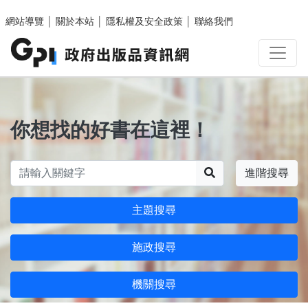
跳至主要內容區塊
網站導覽
│
關於本站
│
隱私權及安全政策
│
聯絡我們
你想找的好書在這裡！
搜尋
進階搜尋
主題搜尋
施政搜尋
機關搜尋