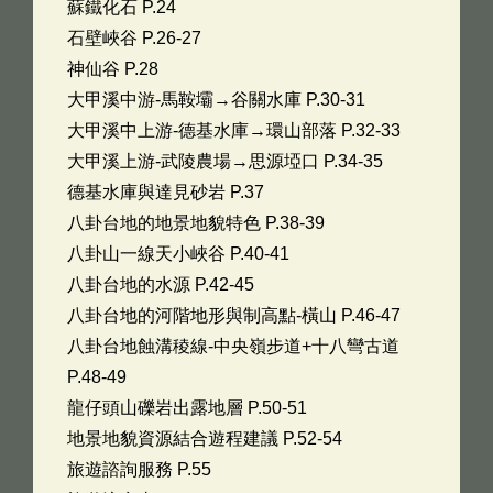
蘇鐵化石 P.24
石壁峽谷 P.26-27
神仙谷 P.28
大甲溪中游-馬鞍壩→谷關水庫 P.30-31
大甲溪中上游-德基水庫→環山部落 P.32-33
大甲溪上游-武陵農場→思源埡口 P.34-35
德基水庫與達見砂岩 P.37
八卦台地的地景地貌特色 P.38-39
八卦山一線天小峽谷 P.40-41
八卦台地的水源 P.42-45
八卦台地的河階地形與制高點-橫山 P.46-47
八卦台地蝕溝稜線-中央嶺步道+十八彎古道
P.48-49
龍仔頭山礫岩出露地層 P.50-51
地景地貌資源結合遊程建議 P.52-54
旅遊諮詢服務 P.55