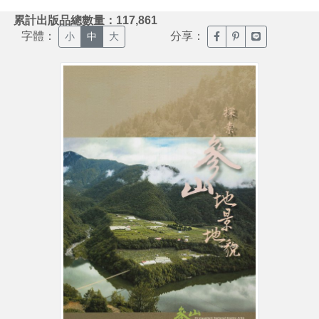
:::
累計出版品總數量：117,861
字體：
分享：
臉書分享(另開新視窗)
噗浪分享(另開新視
Line分享(另
小
中
大