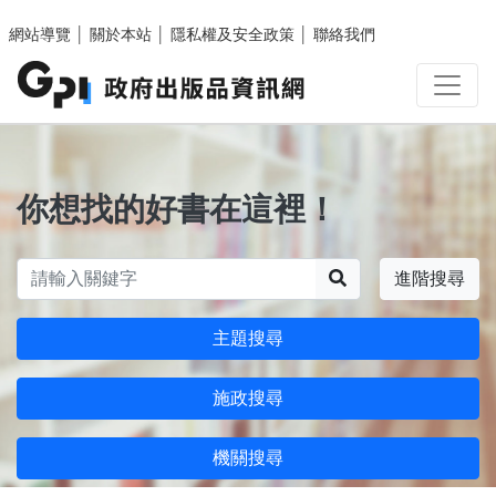
跳至主要內容區塊
網站導覽
│
關於本站
│
隱私權及安全政策
│
聯絡我們
你想找的好書在這裡！
搜尋
進階搜尋
主題搜尋
施政搜尋
機關搜尋