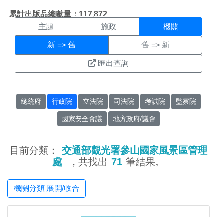
機關搜尋結果頁面
:::
累計出版品總數量：117,872
主題
施政
機關
新 => 舊
舊 => 新
匯出查詢
總統府
行政院
立法院
司法院
考試院
監察院
國家安全會議
地方政府/議會
目前分類：
交通部觀光署參山國家風景區管理
處
，共找出
71
筆結果。
機關分類 展開/收合