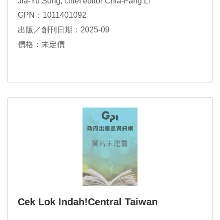
Jia-Yu Song; chief editor Chia-Fang Li
GPN：1011401092
出版／創刊日期：2025-09
價格：未定價
Cek Lok Indah!Central Taiwan