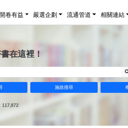
開卷有益
嚴選企劃
流通管道
相關連結
好書在這裡！
尋
施政搜尋
17,872