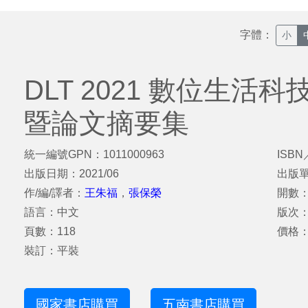
字體：
小
DLT 2021 數位生
暨論文摘要集
統一編號GPN：1011000963
ISBN
出版日期：2021/06
出版
作/編/譯者：
王朱福
，
張保榮
開數：
語言：中文
版次
頁數：118
價格：
裝訂：平裝
國家書店購買
五南書店購買