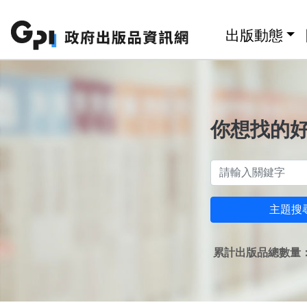
跳至主要內容區塊
:::
出版動態
你想找的
主題搜
累計出版品總數量：1