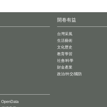
開卷有益
台灣采風
生活藝術
文化歷史
教育學習
社會/科學
財金產業
政治/外交/國防
OpenData