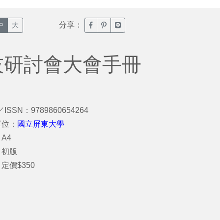
分享：
臉書分享(另開新視窗)
噗浪分享(另開新視窗)
Line分享(另開新視窗)
中
大
活科技研討會大會手冊
／ISSN：9789860654264
單位：
國立屏東大學
A4
：初版
定價$350