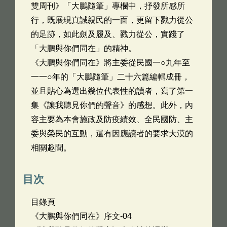
雙周刊》「大鵬隨筆」專欄中，抒發所感所
行，既展現真誠親民的一面，更留下戮力從公
的足跡，如此劍及履及、戮力從公，實踐了
「大鵬與你們同在」的精神。
《大鵬與你們同在》將主委從民國一○九年至
一一○年的「大鵬隨筆」二十六篇編輯成冊，
並且貼心為選出幾位代表性的讀者，寫了第一
集《讓我聽見你們的聲音》的感想。此外，內
容主要為本會施政及防疫績效、全民國防、主
委與榮民的互動，還有因應讀者的要求大漠的
相關趣聞。
目次
目錄頁
《大鵬與你們同在》序文-04