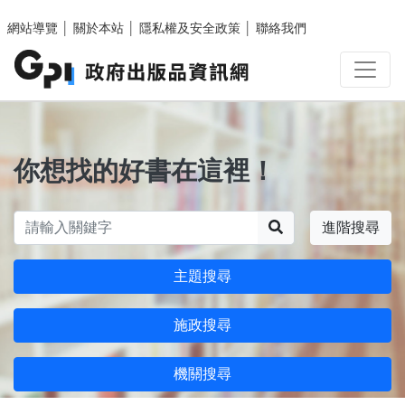
跳至主要內容區塊
網站導覽
│
關於本站
│
隱私權及安全政策
│
聯絡我們
你想找的好書在這裡！
搜尋
進階搜尋
主題搜尋
施政搜尋
機關搜尋