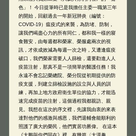
色」！ 今日提筆時已是我擔任主委一職第三年
的開始，回顧過去一年新冠肺炎（編號：
COVID-19）瘟疫式的來襲，為防堵、防制，
讓我們竭盡心力的所有同仁，都和我一樣的寢
食難安，由每週都和榮家、榮服處兩次的視
訊，才依成效減為每週一次之時，又遭逢瘟疫
破口，我們榮家需要人人篩檢，還要勸進人人
疫苗注射，那真不是一項簡單的醫護任務！我
永遠不會忘記榮總院、榮分院從初期提供的防
疫支援，到建立篩檢設施的設立與人員的訓
練，再加上地方政府衛生單位的協力，才能迅
速完成疫苗的注射，這個過程我都親訪、親
見。我想在這次的序文裡，先讓我由衷的來表
達對他們的感激與感恩，我們退輔會能順利的
照護了廣大的榮民，他們實居功厥偉。 在這本
《大鵬與你們同在》裡，有幾篇〈大漠趣