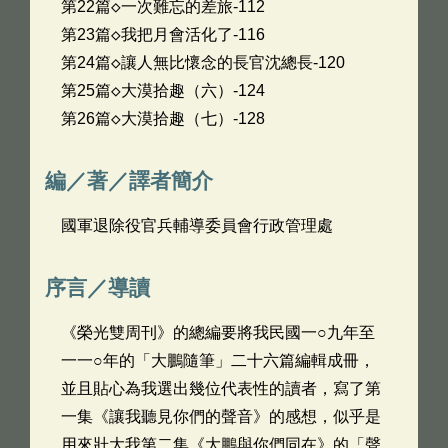
第22篇◇一次難忘的差旅-112
第23篇◇我把月會活化了-116
第24篇◇讓人無比懷念的長官沈總長-120
第25篇◇大漠拾趣（六）-124
第26篇◇大漠拾趣（七）-128
編／著／譯者簡介
國軍退除役官兵輔導委員會行政管理處
序言／導讀
《榮光雙周刊》的總編要將我民國一○九年至
一一○年的「大鵬隨筆」二十六篇編輯成冊，
並且貼心為我選出幾位代表性的讀者，寫了第
一集《讓我聽見你們的聲音》的感想，似乎是
用來壯大我第二集《大鵬與你們同在》的「聲