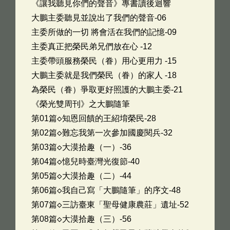
《讓我聽見你們的聲音》專書讀後迴響
大鵬主委聽見並說出了我們的聲音-06
主委所做的一切 將會活在我們的記憶-09
主委真正把榮民弟兄們放在心 -12
主委帶頭服務榮民（眷）用心更用力 -15
大鵬主委就是我們榮民（眷）的家人 -18
為榮民（眷）爭取更好照護的大鵬主委-21
《榮光雙周刊》之大鵬隨筆
第01篇◇知恩回饋的王紹堉榮民-28
第02篇◇難忘我第一次參加國慶閱兵-32
第03篇◇大漠拾趣（一）-36
第04篇◇憶兒時臺灣光復節-40
第05篇◇大漠拾趣（二）-44
第06篇◇我自己寫「大鵬隨筆」的序文-48
第07篇◇三訪臺東「聖母健康農莊」遺址-52
第08篇◇大漠拾趣（三）-56