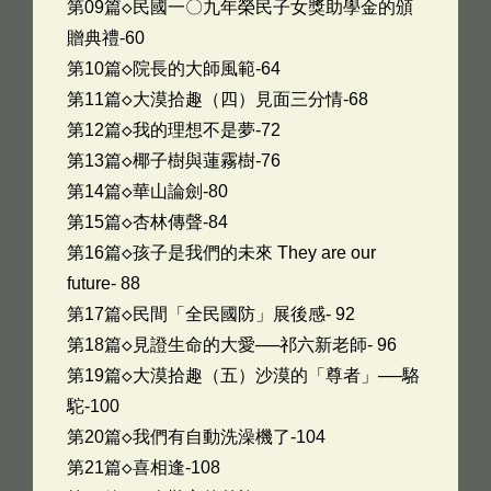
第09篇◇民國一〇九年榮民子女獎助學金的頒
贈典禮-60
第10篇◇院長的大師風範-64
第11篇◇大漠拾趣（四）見面三分情-68
第12篇◇我的理想不是夢-72
第13篇◇椰子樹與蓮霧樹-76
第14篇◇華山論劍-80
第15篇◇杏林傳聲-84
第16篇◇孩子是我們的未來 They are our
future- 88
第17篇◇民間「全民國防」展後感- 92
第18篇◇見證生命的大愛──祁六新老師- 96
第19篇◇大漠拾趣（五）沙漠的「尊者」──駱
駝-100
第20篇◇我們有自動洗澡機了-104
第21篇◇喜相逢-108