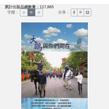
:::
累計出版品總數量：117,865
字體：
分享：
臉書分享(另開新視窗)
噗浪分享(另開新視
Line分享(另
小
中
大