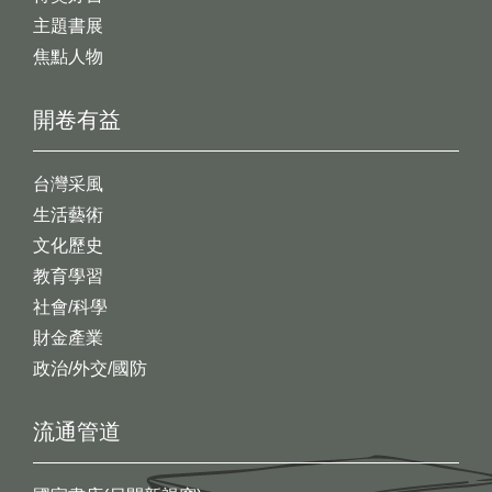
主題書展
焦點人物
開卷有益
台灣采風
生活藝術
文化歷史
教育學習
社會/科學
財金產業
政治/外交/國防
流通管道