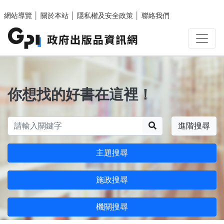
跳至主要內容區塊
網站導覽
│
關於本站
│
隱私權及安全政策
│
聯絡我們
你想找的好書在這裡！
搜尋
進階搜尋
主題搜尋
施政搜尋
機關搜尋