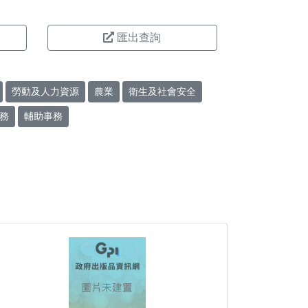
匯出查詢
勞動及人力資源
農業
衛生及社會安全
務
輔助事務
。