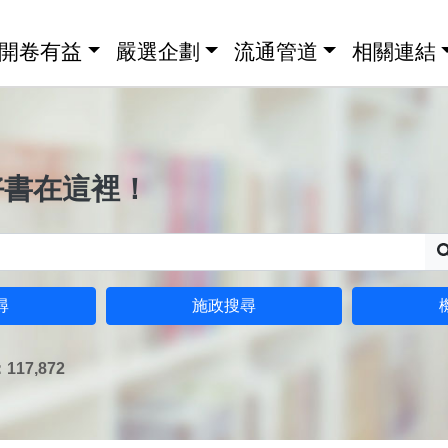
開卷有益
嚴選企劃
流通管道
相關連結
好書在這裡！
尋
施政搜尋
17,872