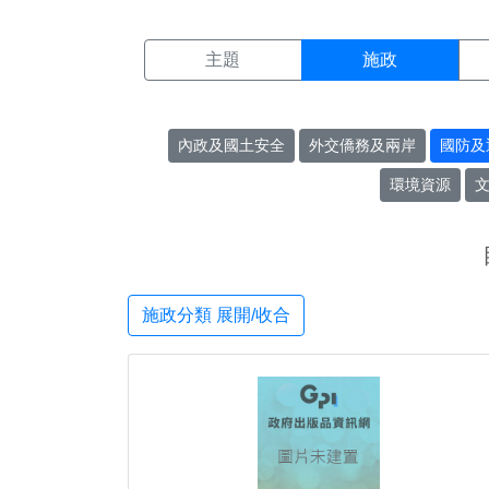
施政搜尋結果頁面
:::
主題
施政
內政及國土安全
外交僑務及兩岸
國防及
環境資源
施政分類 展開/收合