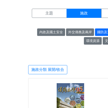
施政搜尋結果頁面
:::
主題
施政
內政及國土安全
外交僑務及兩岸
國防及
環境資源
施政分類 展開/收合