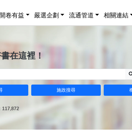
開卷有益
嚴選企劃
流通管道
相關連結
好書在這裡！
尋
施政搜尋
17,872