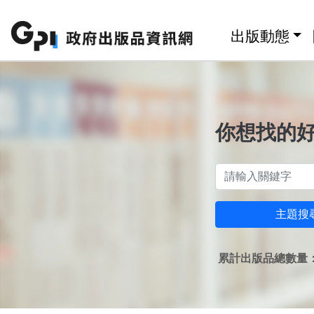
跳至主要內容區塊
:::
出版動態
你想找的
主題搜
累計出版品總數量：1