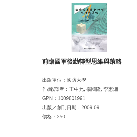
前瞻國軍後勤轉型思維與策略
出版單位：
國防大學
作/編/譯者：王中允, 楊國隆, 李惠湘
GPN：1009801991
出版／創刊日期：2009-09
價格：350