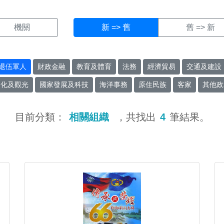
機關
新 => 舊
舊 => 新
退伍軍人
財政金融
教育及體育
法務
經濟貿易
交通及建設
文化及觀光
國家發展及科技
海洋事務
原住民族
客家
其他政
目前分類：
相關組織
，共找出
4
筆結果。