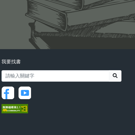
我要找書
搜尋