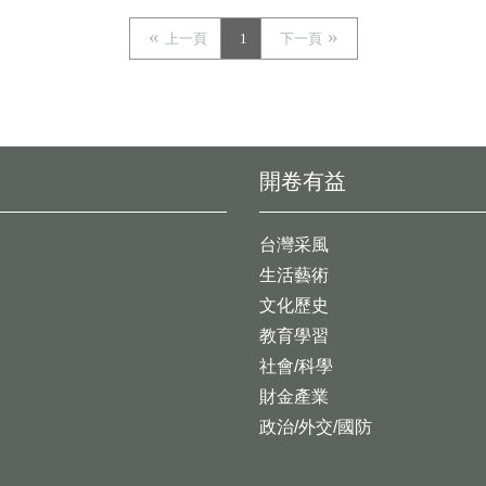
上一頁
1
下一頁
開卷有益
台灣采風
生活藝術
文化歷史
教育學習
社會/科學
財金產業
政治/外交/國防