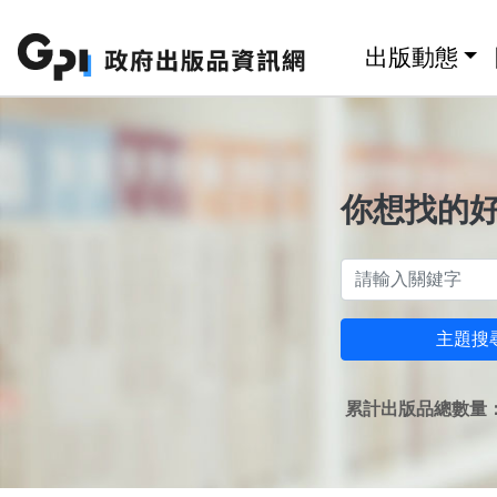
跳至主要內容區塊
:::
出版動態
你想找的
主題搜
累計出版品總數量：1