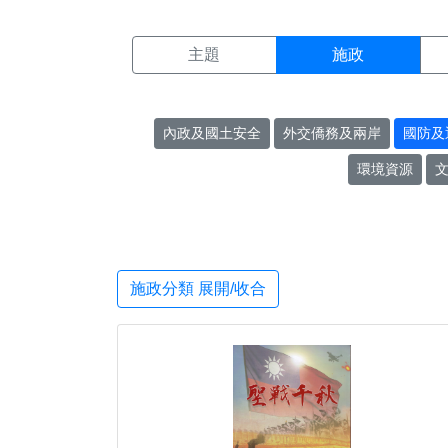
施政搜尋結果頁面
:::
主題
施政
內政及國土安全
外交僑務及兩岸
國防及
環境資源
施政分類 展開/收合