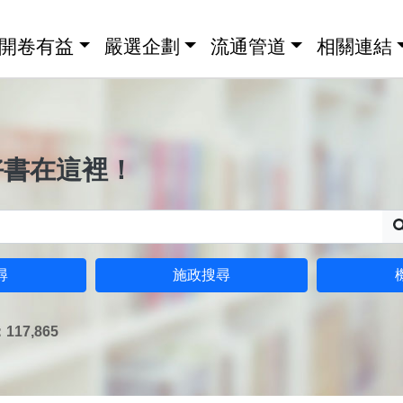
開卷有益
嚴選企劃
流通管道
相關連結
好書在這裡！
尋
施政搜尋
17,865