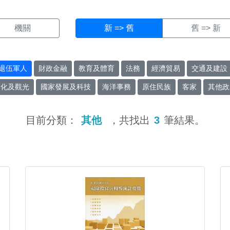
機關
新 => 舊
舊 => 新
退伍軍人
財政金融
教育及體育
法務
經濟貿易
交通及建設
文化及觀光
國家發展及科技
海洋事務
原住民族
客家
其他政
目前分類：
其他
，共找出
3
筆結果。